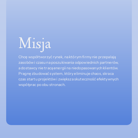
Misja
Chcę współtworzyć rynek, na którym firmy nie przepalają 
zasobów i czasu na poszukiwania odpowiednich partnerów, 
a dostawcy nie tracą energii na niedopasowanych klientów. 
Pragnę zbudować system, który eliminuje chaos, skraca 
czas startu projektów i zwiększa skuteczność efektywnych 
współprac po obu stronach.
WARTOŚCI
Czym się kieruję podczas współpracy?