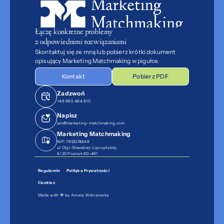
Łączę konkretne problemy 
z odpowiednimi rozwiązaniami
Skontaktuj się ze mną lub pobierz krótki dokument 
opisujący Marketing Matchmaking w pigułce.
Kontakt
Pobierz PDF
Zadzwoń
+48 665 484 610
Napisz
jan@marketing-matchmaking.com
Marketing Matchmaking
NIP: 7812074848
ul Olgi-Sławskiej-Lipczyńskiej
6/20 Poznań 60-461
Regulamin
Polityka Prywatności
Cookies
Made with 💙 by
 Aniela Wiśniewska 