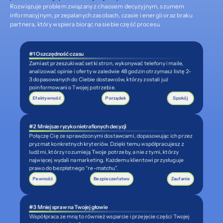
Rozwiązuje problem związany z chaosem decyzyjnym, szumem 
informacyjnym, przepalanych zasobach, czasie i energii oraz braku 
partnera, który wspiera biorąc na siebie część procesu.
#1 Oszczędność czasu
Zamiast przeszukiwać setki stron, wykonywać telefony i maile, 
analizować opinie i oferty w zaledwie 48 godzin otrzymasz listę 2-
3 dopasowanych do Ciebie dostawców, którzy zostali już 
poinformowani o Twojej potrzebie.
Efektywność
Porządek
Spokój
#2  Mniejsze ryzyko nietrafionych decyzji
Połączę Cię ze sprawdzonymi dostawcami, dopasowując ich przez 
pryzmat konkretnych kryteriów. Dzięki temu współpracujesz z 
ludźmi, którzy rozumieją Twoje potrzeby, a nie z tymi, którzy 
najwięcej wydali na marketing. Każdemu klientowi przysługuje 
prawo do bezpłatnego “re-matchu”.
Pewność
Bezpieczeństwo
Zaufanie
#3  Mniej spraw na Twojej głowie
Współpraca ze mną to również wsparcie i przejęcie części Twojej 